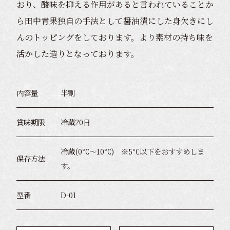
おり、酸味を抑える作用があると言われていることか
ら田中青果独自の手法として醤油漬にした身欠きにし
んのトッピングをしております。より素材の持ち味を
活かした造りとなっております。
内容量
半割
賞味期限
冷蔵20日
冷蔵(0℃～10℃) ※5℃以下をおすすめしま
保存方法
す。
型番
D-01